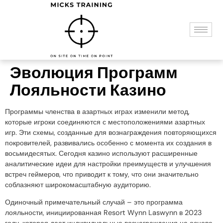
Эволюция Программ
Лояльности Казино
Программы членства в азартных играх изменили метод,
которые игроки соединяются с местоположениями азартных
игр. Эти схемы, созданные для вознаграждения повторяющихся
покровителей, развивались особенно с момента их создания в
восьмидесятых. Сегодня казино используют расширенные
аналитические идеи для настройки преимуществ и улучшения
встреч геймеров, что приводит к тому, что они значительно
соблазняют широкомасштабную аудиторию.
Одиночный примечательный случай – это программа
лояльности, инициированная Resort Wynn Laswynn в 2023