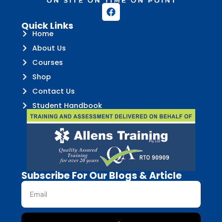
Quick Links
Home
About Us
Courses
Shop
Contact Us
Student Handbook
Subscribe For Our Blogs & Article