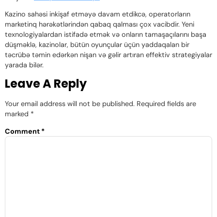
Kazino sahəsi inkişaf etməyə davam etdikcə, operatorların
marketinq hərəkətlərindən qabaq qalması çox vacibdir. Yeni
texnologiyalardan istifadə etmək və onların tamaşaçılarını başa
düşməklə, kazinolar, bütün oyunçular üçün yaddaqalan bir
təcrübə təmin edərkən nişan və gəlir artıran effektiv strategiyalar
yarada bilər.
Leave A Reply
Your email address will not be published.
Required fields are
marked
*
Comment
*