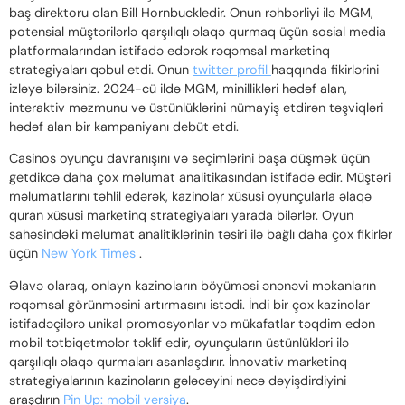
baş direktoru olan Bill Hornbuckledir. Onun rəhbərliyi ilə MGM,
potensial müştərilərlə qarşılıqlı əlaqə qurmaq üçün sosial media
platformalarından istifadə edərək rəqəmsal marketinq
strategiyaları qəbul etdi. Onun
twitter profil
haqqında fikirlərini
izləyə bilərsiniz. 2024-cü ildə MGM, minillikləri hədəf alan,
interaktiv məzmunu və üstünlüklərini nümayiş etdirən təşviqləri
hədəf alan bir kampaniyanı debüt etdi.
Casinos oyunçu davranışını və seçimlərini başa düşmək üçün
getdikcə daha çox məlumat analitikasından istifadə edir. Müştəri
məlumatlarını təhlil edərək, kazinolar xüsusi oyunçularla əlaqə
quran xüsusi marketinq strategiyaları yarada bilərlər. Oyun
sahəsindəki məlumat analitiklərinin təsiri ilə bağlı daha çox fikirlər
üçün
New York Times
.
Əlavə olaraq, onlayn kazinoların böyüməsi ənənəvi məkanların
rəqəmsal görünməsini artırmasını istədi. İndi bir çox kazinolar
istifadəçilərə unikal promosyonlar və mükafatlar təqdim edən
mobil tətbiqetmələr təklif edir, oyunçuların üstünlükləri ilə
qarşılıqlı əlaqə qurmaları asanlaşdırır. İnnovativ marketinq
strategiyalarının kazinoların gələcəyini necə dəyişdirdiyini
araşdırın
Pin Up: mobil versiya
.