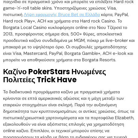
παιχνίδια σε πραγματικό χρόνο και μπορείτε να επιλέξετε Hard rock
game-'n'-roll table skins. Υποστηριζόμενες χρεώσεις Visa,
πιστωτική
Λήψη εφαρμογής Bruce Bet σε Ελλάδα
κάρτα, PayPal,
Hard rock Play+, ACH και χρήματα στα Hard rock Casino. Το
Borgata Local Casino κυκλοφόρησε online στο Νιου Τζέρσεϊ το
2013, προσφέροντας σήμερα dos, 500+ θύρες, αποκλειστικά
προοδευτικά καζίνο συνδεδεμένα με MGM, πόκερ με live-broker και
μπακαρά με το υψηλότερο όριο. Οι συμβουλές χρηματοδότησης
είναι Visa, Mastercard, PayPal, Borgata Gamble+, ACH e-look και
μπορείτε να αποθηκεύσετε χρήματα στα Borgata Resorts.
Καζίνο PokerStars Ηνωμένες
Πολιτείες Trick Have
Τα διαδικτυακά προγράμματα καζίνο με πραγματικά χρήματα
κρίνονται σε επτά αμερικανικές αξιώσεις και η μάχη μεταξύ των
εταιρειών στοιχημάτων είναι σκληρή. Παρά την αυξανόμενη
δημοτικότητα των κρυπτονομισμάτων, οι αντίκες χρεώσεις, όπως τα
πιστωτικά/χρεωστικά χαρτονομίσματα και τα πορτοφόλια Elizabeth,
εξακολουθούν να είναι αξιόπιστες επιλογές για χρηματοδότηση
online καζίνο. Επιπλέον, οι τεχνικοί μπορούν επίσης να
προσαρμόσουν τα κέρδη με βάση το ενδιαφέρον σας για τυχερά