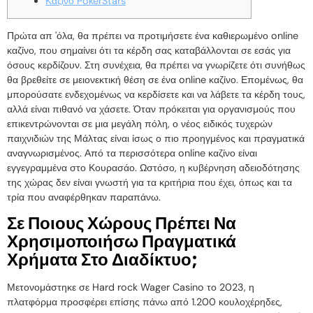
Καζίνο PokerStars
Πρώτα απ 'όλα, θα πρέπει να προτιμήσετε ένα καθιερωμένο online
καζίνο, που σημαίνει ότι τα κέρδη σας καταβάλλονται σε εσάς για
όσους κερδίζουν. Στη συνέχεια, θα πρέπει να γνωρίζετε ότι συνήθως
θα βρεθείτε σε μειονεκτική θέση σε ένα online καζίνο. Επομένως, θα
μπορούσατε ενδεχομένως να κερδίσετε και να λάβετε τα κέρδη τους,
αλλά είναι πιθανό να χάσετε.
Όταν πρόκειται για οργανισμούς που
επικεντρώνονται σε μια μεγάλη πόλη, ο νέος ειδικός τυχερών
παιχνιδιών της Μάλτας είναι ίσως ο πιο προηγμένος και πραγματικά
αναγνωρισμένος. Από τα περισσότερα online καζίνο είναι
εγγεγραμμένα στο Κουρασάο. Ωστόσο, η κυβέρνηση αδειοδότησης
της χώρας δεν είναι γνωστή για τα κριτήρια που έχει, όπως και τα
τρία που αναφέρθηκαν παραπάνω.
Σε Ποιους Χώρους Πρέπει Να
Χρησιμοποιήσω Πραγματικά
Χρήματα Στο Διαδίκτυο;
Μετονομάστηκε σε Hard rock Wager Casino το 2023, η
πλατφόρμα προσφέρει επίσης πάνω από 1.200 κουλοχέρηδες,